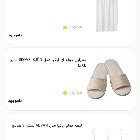
(250)3/5
ناموجود
دمپایی حوله ای ایکیا مدل SKOVELSJÖN سایز
L/XL
(250)3/5
ناموجود
لیف حمام ایکیا مدل ABYAN بسته 3 عددی