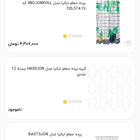
پرده حمام ایکیا مدل SNOJONKVILL کد
705.574.15
(250)3/5
۴,۳۰۷,۰۰۰ تومان
گیره پرده حمام ایکیا مدل HASSJON بسته 12
عددی
(250)3/5
ناموجود
پرده حمام ایکیا مدل BASTSJON