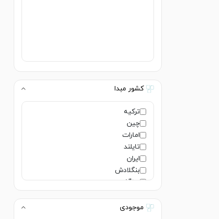
کشور مبدا
ترکیه
چین
امارات
تایلند
ایران
بنگلادش
سنگاپور
ژاپن
هند
موجودی
فرانسه