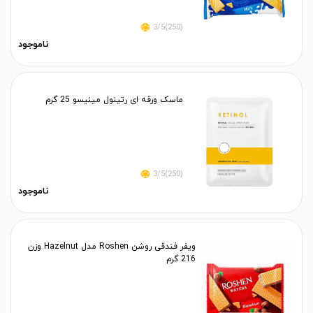
(250)3/5
ناموجود
ماسک ورقه ای رتینول مینیسو 25 گرم
(250)3/5
ناموجود
ویفر فندقی روشن Roshen مدل Hazelnut وزن
216 گرم