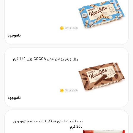
(250)3/5
ناموجود
رول ویفر روشن مدل COCOA وزن 140 گرم
(250)3/5
ناموجود
بیسکوییت لیدی فینگر ترامیسو ویچنزوو وزن
200 گرم