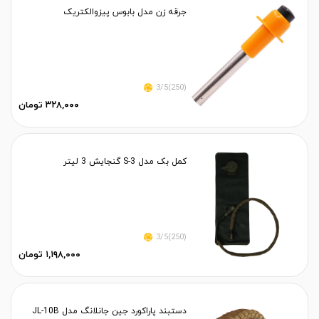
جرقه زن مدل بابوس پیزوالکتریک
(250)3/5
۳۲۸,۰۰۰ تومان
کمل بک مدل S-3 گنجایش 3 لیتر
(250)3/5
۱,۱۹۸,۰۰۰ تومان
دستبند پاراکورد جین جانلانگ مدل JL-10B