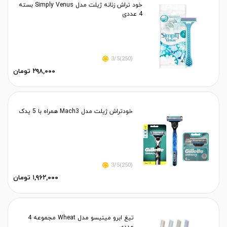
خود تراش زنانه ژیلت مدل Simply Venus بسته
4 عددی
(250)3/5
۲۹۸,۰۰۰ تومان
خودتراش ژیلت مدل Mach3 همراه با 5 یدک
(250)3/5
۱,۹۶۲,۰۰۰ تومان
تیغ ابرو مینیسو مدل Wheat مجموعه 4