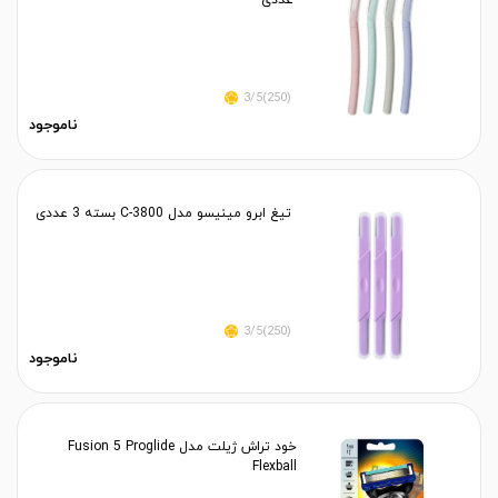
عددی
(250)3/5
ناموجود
تیغ ابرو مینیسو مدل C-3800 بسته 3 عددی
(250)3/5
ناموجود
خود تراش ژیلت مدل Fusion 5 Proglide
Flexball