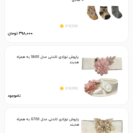
3 عددی
(250)3/5
۳۹۸,۰۰۰ تومان
پاپوش نوزادی لاندنی مدل S600 به همراه
هدبند
(250)3/5
ناموجود
پاپوش نوزادی لاندنی مدل G700 به همراه
هدبند