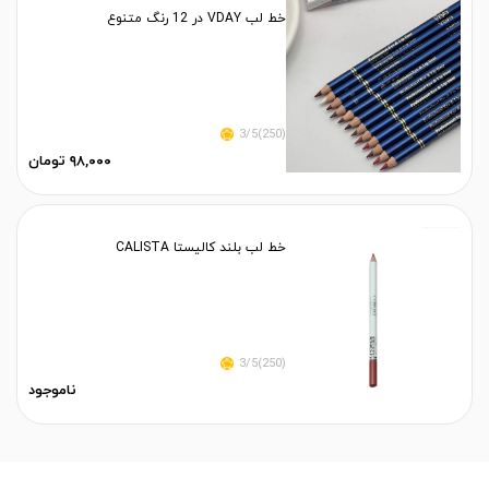
خط لب VDAY در 12 رنگ متنوع
(250)3/5
۹۸,۰۰۰ تومان
خط لب بلند کالیستا CALISTA
(250)3/5
ناموجود