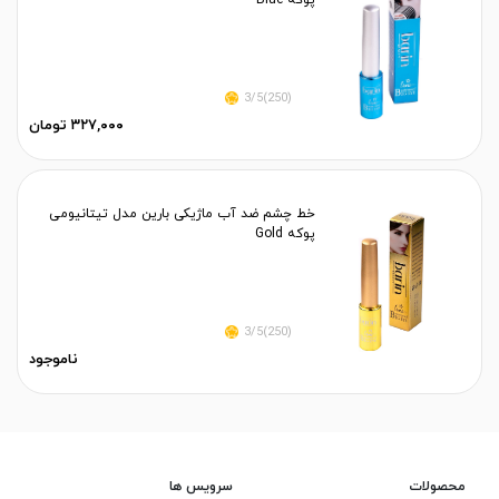
پوکه Blue
(250)3/5
۳۲۷,۰۰۰ تومان
خط چشم ضد آب ماژیکی بارین مدل تیتانیومی
پوکه Gold
(250)3/5
ناموجود
محصولات
سرویس ها