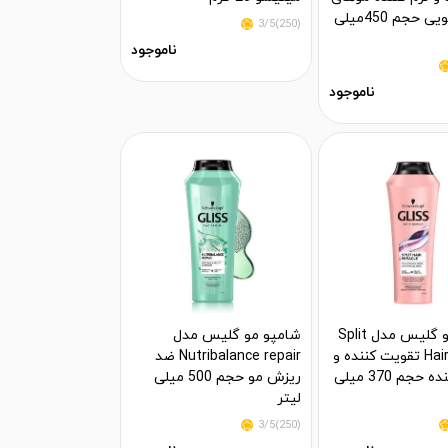
چرب لیمویی حجم 450میلی
(250)3/5
ناموجود
ناموجود
شامپو مو گلیس مدل Split
شامپو مو گلیس مدل
Hair Miracle تقویت کننده و
Nutribalance repair ضد
ترمیم کننده حجم 370 میلی
ریزش مو حجم 500 میلی
لیتر
(250)3/5