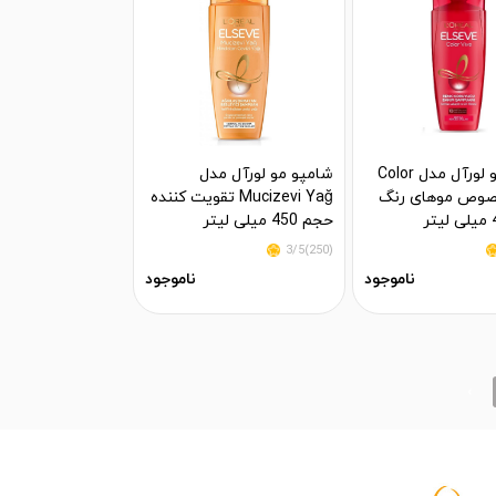
شامپو مو لورآل مدل Color
شامپو مو لورآل مدل
 مخصوص موهای رنگ
Mucizevi Yağ تقویت کننده
حجم 450 میلی لیتر
(250)3/5
ناموجود
ناموجود
›