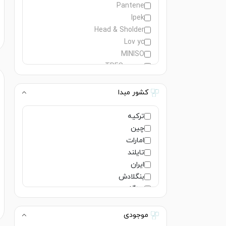
Pantene
Ipek
Head & Sholder
Lov yc
MINISO
TRESemme
کشور مبدا
ترکیه
چین
امارات
تایلند
ایران
بنگلادش
سنگاپور
ژاپن
هند
موجودی
فرانسه