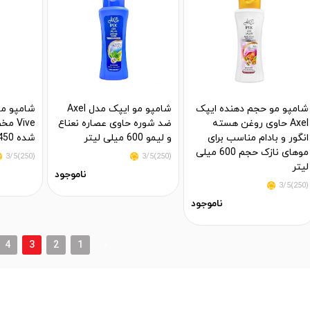
شامپو مو حجم دهنده ایپک
شامپو مو ایپک مدل Axel
Axel حاوی روغن هسته
ضد شوره حاوی عصاره نعناع
Vive
انگور و بادام مناسب برای
و لیمو 600 میلی لیتر
شده 450 میلی لیتر
موهای نازک حجم 600 میلی
(250)3/5
(250)3/5
لیتر
ناموجود
(250)3/5
ناموجود
4
3
2
1
‹