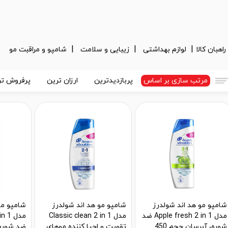
راهبان کالا
لوازم بهداشتی
زیبایی و سلامت
شامپو و مراقبت مو
مرتب سازی بر اساس
پربازدیدترین
ارزان ترین
پرفروش تر
شامپو مو هد اند شولدرز
شامپو مو هد اند شولدرز
شامپو مو
مدل Apple fresh 2 in 1 ضد
مدل Classic clean 2 in 1
مدل 1
شوره، آبرسان حجم 450
تقویت و احیا کننده موهای
ضد شوره 