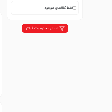
لهستان
فقط کالاهای موجود
المان
امریکا
ایتالیا
اعمال محدودیت فیلتر
هلند
روسیه
اوکراین
ایرلند
ویتنام
مصر
اسپانیا
تونس
سوئد
آلمان