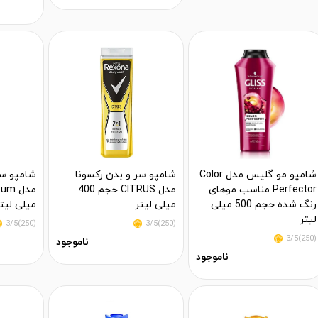
شامپو مو گلیس مدل Color
شامپو سر و بدن رکسونا
شامپو سر
Perfector مناسب موهای
مدل CITRUS حجم 400
رنگ شده حجم 500 میلی
میلی لیتر
میلی لیت
لیتر
(250)3/5
(250)3/5
(250)3/5
ناموجود
ناموجود