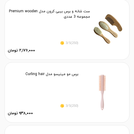
ست شانه و برس بیبی کرون مدل Premium wooden
مجموعه 3 عددی
(250)3/5
۲,۱۷۶,۰۰۰ تومان
برس مو مینیسو مدل Curling hair
(250)3/5
۹۳۸,۰۰۰ تومان