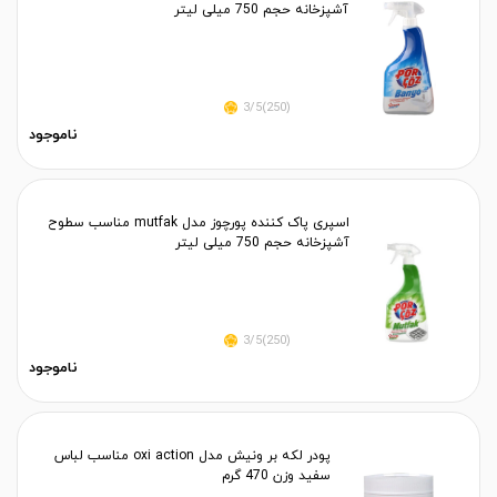
آشپزخانه حجم 750 میلی لیتر
(250)3/5
ناموجود
اسپری پاک کننده پورچوز مدل mutfak مناسب سطوح
آشپزخانه حجم 750 میلی لیتر
(250)3/5
ناموجود
پودر لکه بر ونیش مدل oxi action مناسب لباس
سفید وزن 470 گرم