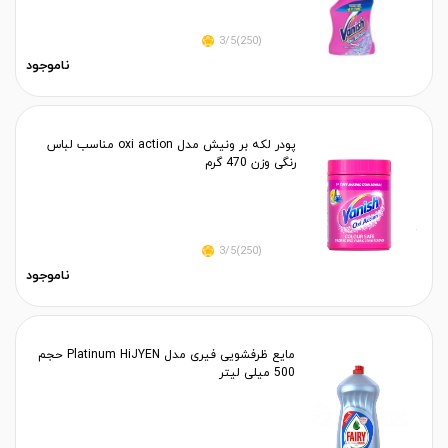
(250)3/5
ناموجود
پودر لکه بر ونیش مدل oxi action مناسب لباس
رنگی وزن 470 گرم
(250)3/5
ناموجود
مایع ظرفشویی فیری مدل Platinum HiJYEN حجم
500 میلی لیتر