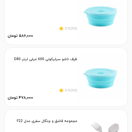
(250)3/5
۵۸۶,۰۰۰ تومان
ظرف تاشو سيليكونى 600 ميلى ليتر D80
(250)3/5
۴۷۸,۰۰۰ تومان
مجموعه قاشق و چنگال سفری مدل F22