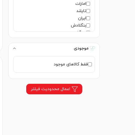
امارات
تایلند
ایران
بنگلادش
سنگاپور
ژاپن
هند
موجودی
فرانسه
لهستان
فقط کالاهای موجود
المان
امریکا
ایتالیا
اعمال محدودیت فیلتر
هلند
روسیه
اوکراین
ایرلند
ویتنام
مصر
اسپانیا