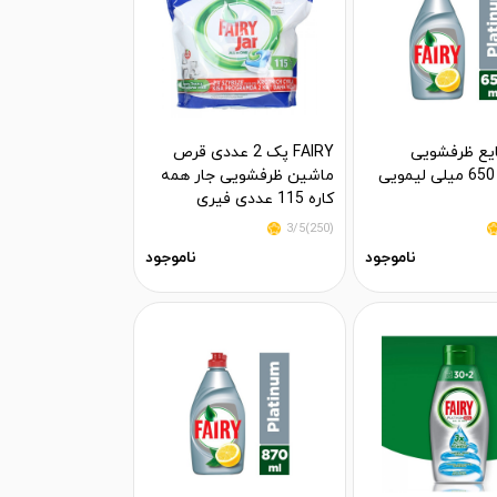
FA مایع ظرفشویی
FAIRY پک 2 عددی قرص
پلاتینوم 650 میلی لیمویی
ماشین ظرفشویی جار همه
کاره 115 عددی فیری
(250)3/5
ناموجود
ناموجود