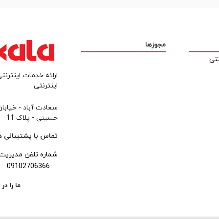
مجوزها
نتی
ارائه خدمات اینترنتی
اینترنتی
سعادت آباد - خیابا
حسینی - پلاک 11
تماس با پشتیبانی همه ر
شماره تلفن مدیریت
09102706366
ما را د