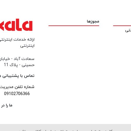
مجوزها
نتی
ارائه خدمات اینترنتی
اینترنتی
سعادت آباد - خیابا
حسینی - پلاک 11
تماس با پشتیبانی همه ر
شماره تلفن مدیریت
09102706366
ما را د