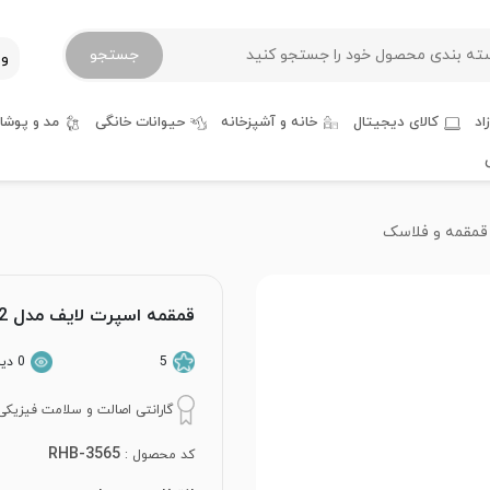
جستجو
ور
اد
کالای دیجیتال
خانه و آشپزخانه
حیوانات خانگی
مد و پوشا
مقمه و فلاسک
قمقمه اسپرت لایف مدل 18512 گنجایش 500 میلی لیتر
5
0 دیدگاه کاربران
گارانتی اصالت و سلامت فیزیکی 
RHB-3565
کد محصول :