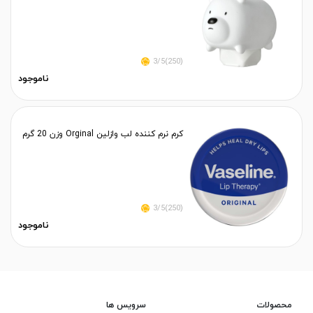
(250)3/5
ناموجود
کرم نرم کننده لب وازلین Orginal وزن 20 گرم
(250)3/5
ناموجود
محصولات
سرویس ها