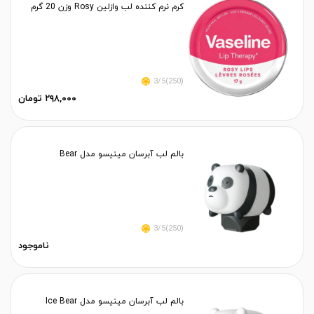
کرم نرم کننده لب وازلین Rosy وزن 20 گرم
(250)3/5
۲۹۸,۰۰۰ تومان
بالم لب آبرسان مینیسو مدل Bear
(250)3/5
ناموجود
بالم لب آبرسان مینیسو مدل Ice Bear