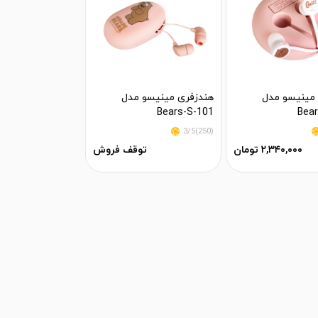
مینیسو مدل
هندزفری مینیسو مدل
Bears-S-101
Bear
(250)3/5
۲,۳۴۰,۰۰۰ تومان
توقف فروش