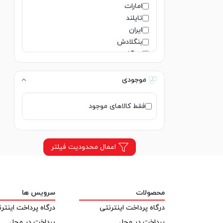
امارات
تایلند
ایران
بنگلادش
سنگاپور
ژاپن
هند
موجودی
فرانسه
لهستان
فقط کالاهای موجود
المان
امریکا
ایتالیا
اعمال محدودیت فیلتر
هلند
روسیه
اوکراین
ایرلند
محصولات
سرویس ها
ویتنام
درگاه پرداخت اینترنتی
درگاه پرداخت اینتر
مصر
اسپانیا
پرداخت در محل
پرداخت در محل