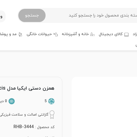
جستجو
ور
اد
کالای دیجیتال
خانه و آشپزخانه
حیوانات خانگی
مد و پوشا
همزن دستی ایکیا مدل Koncis
5
0 دیدگاه کاربران
گارانتی اصالت و سلامت فیزیکی 
RHB-3444
کد محصول :