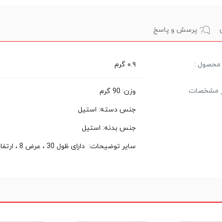
پرسش و پاسخ
محصول :
۰.۹ گرم
ر مشخصات
وزن: 90 گرم
جنس دسته: استیل
جنس بدنه: استیل
سایر توضیحات: دارای ظول 30 ، عرض 8 ، ارتفاع 8 سانتی متر - دارای جنس استیل ضدزنگ