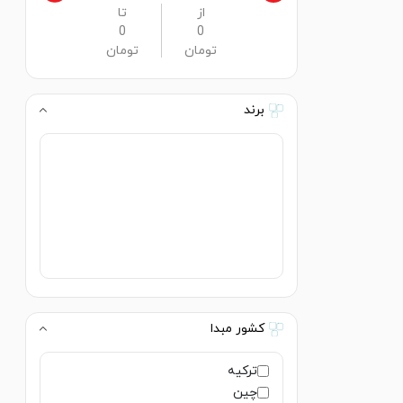
از
تا
0
0
تومان
تومان
برند
کشور مبدا
ترکیه
چین