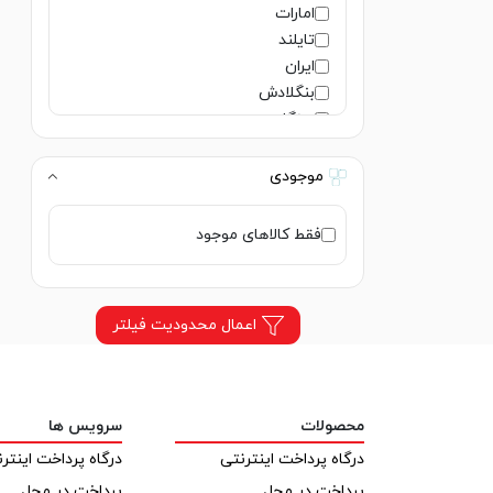
امارات
تایلند
ایران
بنگلادش
سنگاپور
ژاپن
هند
موجودی
فرانسه
لهستان
فقط کالاهای موجود
المان
امریکا
ایتالیا
اعمال محدودیت فیلتر
هلند
روسیه
اوکراین
ایرلند
محصولات
سرویس ها
ویتنام
درگاه پرداخت اینترنتی
درگاه پرداخت اینتر
مصر
اسپانیا
پرداخت در محل
پرداخت در محل