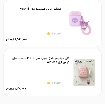
محافظ ایرپاد مینیسو مدل Kuromi
(250)3/5
۱,۵۹۶,۰۰۰ تومان
کاور مینیسو طرح خرس مدل P-818 مناسب برای
کیس اپل AirPods
(250)3/5
۸۳۸,۰۰۰ تومان