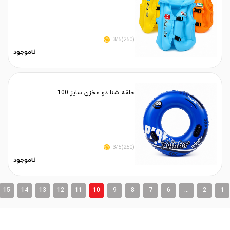
(250)3/5
ناموجود
حلقه شنا دو مخزن سایز 100
(250)3/5
ناموجود
15
14
13
12
11
10
9
8
7
6
...
2
1