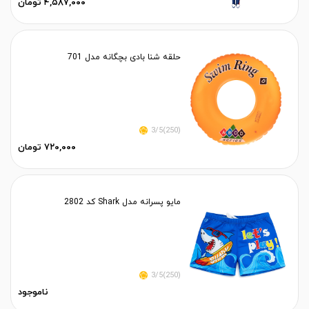
۴,۵۸۷,۰۰۰ تومان
حلقه شنا بادی بچگانه مدل 701
(250)3/5
۷۲۰,۰۰۰ تومان
مایو پسرانه مدل Shark کد 2802
(250)3/5
ناموجود