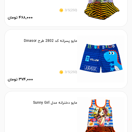
(250)3/5
۴۶۸,۰۰۰ تومان
مایو پسرانه کد 2802 طرح Dinasor
(250)3/5
۳۷۴,۰۰۰ تومان
مایو دخترانه مدل Sunny Girl