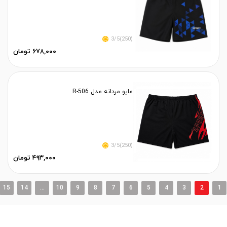
(250)3/5
۶۷۸,۰۰۰ تومان
مایو مردانه مدل R-506
(250)3/5
۴۹۳,۰۰۰ تومان
15
14
...
10
9
8
7
6
5
4
3
2
1