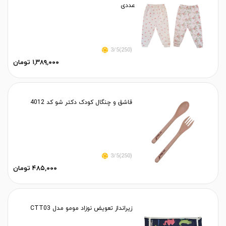
عددی
(250)3/5
۱,۳۸۹,۰۰۰ تومان
قاشق و چنگال کودک دکتر شو کد 4012
(250)3/5
۴۸۵,۰۰۰ تومان
زیرانداز تعویض نوزاد مومو مدل CTT03