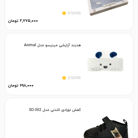
(250)3/5
۲,۷۷۵,۰۰۰ تومان
هدبند آرایشی مینیسو مدل Animal
(250)3/5
۶۹۸,۰۰۰ تومان
کفش نوزادی لاندنی مدل SO-302