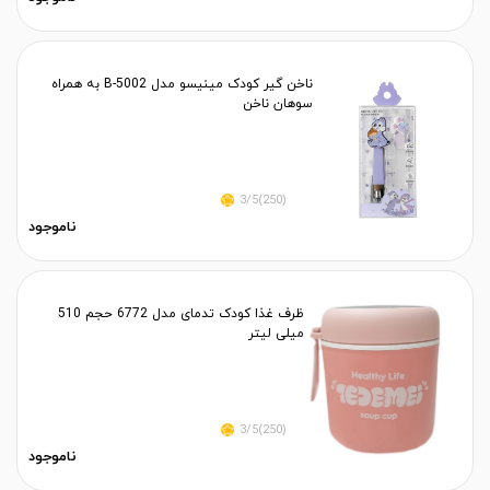
ناخن گیر کودک مینیسو مدل B-5002 به همراه
سوهان ناخن
(250)3/5
ناموجود
ظرف غذا کودک تدمای مدل 6772 حجم 510
میلی لیتر
(250)3/5
ناموجود