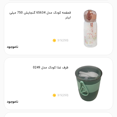
قمقمه کودک مدل 65634 گنجایش 750 میلی
لیتر
(250)3/5
ناموجود
ظرف غذا کودک مدل 0249
(250)3/5
ناموجود